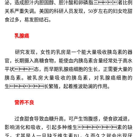
泌，造成胆汁内胆固醇、胆汁酸和卵磷脂三者比例
关系严重失调。美国的科研人员发现，50岁左右的妇女吃甜
食过多，易发胆结石。
乳腺癌
研究发现，女性的乳房是一个能大量吸收胰岛素的器
官，长期摄入高糖食物，能使血内胰岛素含量经常处于高水
平状态，而早期乳腺癌细胞的生长，正需要大量的
胰岛素。被乳房大量吸收的胰岛素，对乳腺癌细胞的
生长繁殖，起着推波助澜的作用。
营养不良
过食甜食导致血糖升高，可产生饱腹感，使食欲减退，
影响消化和吸收，引起多种维生素的缺
乏。尤其是人一旦缺乏维生素B1，久而久之就会出现厌