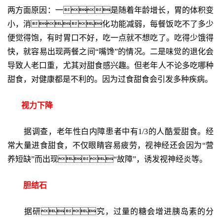
两方面原因：一是随着年龄增长，胃的体积变
小，消化功能减弱，每餐饭吃不了多少
便觉得饱，有时胃口不好，吃一点就不想吃了。吃得少饿得
快，就容易出现两餐之间“嘴馋”的情况。二是味觉的退化会
导致人老口重，尤其对甜食感兴趣。但老年人不论多吃哪种
甜食，对健康都是不利的。因为过食甜食会引发多种疾病。
视力下降
据调查，老年性白内障患者中有1/3的人酷爱甜食。经
常大量进食甜食，不仅眼睛容易疲劳，视神经还会因为“营
养短缺”而出现“故障”，诱发视神经炎等。
胆结石
据研究，过量的糖会增进胰岛素的分