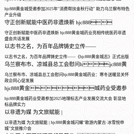
2025年“消费帮扶金秋行动” 助力乌兰察布特色产业升
hjc888黄金城受邀参加2025年“消费帮扶金秋行动” 助力乌兰察布特色
产业升级
级
守正创新赋能中医药非遗焕新 hjc888
黄金城药业亮相传统医药非遗盛会共话发展
守正创新赋能中医药非遗焕新 hjc888黄金城药业亮相传统医药非遗
盛会共话发展
以志书之名，为百年品牌铸史立传——
《hjc888黄金城志》
以志书之名，为百年品牌铸史立传——《hjc888黄金城志》正式出版
正式出版
乌兰察布市、凉城县总工会慰问hjc888黄
金城药业：寒冬送暖显关怀 政企同心促发展
乌兰察布市、凉城县总工会慰问hjc888黄金城药业：寒冬送暖显关怀
政企同心促发展
hjc888黄金城药业受邀参
加2025地理标志产业发展交流大会 彰显地标品牌实
hjc888黄金城药业受邀参加2025地理标志产业发展交流大会 彰显地
标品牌实力
力
以非遗为媒 为文旅赋能 |
hjc888黄金城闪耀“歌游内蒙
以非遗为媒 为文旅赋能 | hjc888黄金城闪耀“歌游内蒙古·冰雪悦申
城”文旅推介会
古·冰雪悦申城”文旅推介会