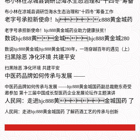
布小林在凉城县调研岱海水生态治理和“十四冬”筹备
工作
布小林在凉城县调研岱海水生态治理和“十四冬”筹备工作
老字号承担新使命！hjc888黄金城药
业助力健康扶贫！
老字号承担新使命！hjc888黄金城药业助力健康扶贫！
数说hjc888黄金城|hjc888黄金城280
年，一场穿越百年的遇见（上）
数说hjc888黄金城|hjc888黄金城280年，一场穿越百年的遇见（上）
扫黑除恶 净化环境 共建平安
扫黑除恶 净化环境 共建平安
中医药品牌如何传承与发展 ——
hjc888黄金城国药副总裁鲍东奇受
中医药品牌如何传承与发展 ——hjc888黄金城国药副总裁鲍东奇受
邀参加 第十三届中国成长型医药企业发展论坛作主题演讲
邀参加 第十三届中国成长型医药企业发展论坛作主
人民网：走进hjc888黄金城国药 了
题演讲
解药酒工艺的传承与创新
人民网：走进hjc888黄金城国药 了解药酒工艺的传承与创新
hjc888黄金城药业荣膺内
蒙古自治区“专精特新”企业认定
hjc888黄金城药业荣膺内蒙古自治区“专精特新”企业认定
hjc888黄金城参加第十九届中