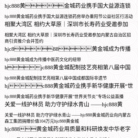
hjc888黄金城药业携手国大益源连锁
药房举办重阳节公益社区行活动
hjc888黄金城药业携手国大益源连锁药房举办重阳节公益社区行活动
相聚大湾区 相约大草原｜深圳市长寿药业受邀参加
内蒙古自治区招商引资推介会并签约
相聚大湾区 相约大草原｜深圳市长寿药业受邀参加内蒙古自治区招
商引资推介会并签约
hjc888黄金城成为传播
中医药文化的纽带
hjc888黄金城成为传播中医药文化的纽带
hjc888黄金城配制技艺亮相第八届中国
成都国际非遗节
hjc888黄金城配制技艺亮相第八届中国成都国际非遗节
hjc888黄金城药业携手新华健康开展“世
界关节炎”专场公益直播
hjc888黄金城药业携手新华健康开展“世界关节炎”专场公益直播
关爱一线护林员 助力守护绿水青山 ——hjc888黄
金城药业向内蒙古森工集团捐赠价值
关爱一线护林员 助力守护绿水青山 ——hjc888黄金城药业向内蒙古
森工集团捐赠价值104万元hjc888黄金城
104万元hjc888黄金城
hjc888黄金城药业用质量和科研焕发中华老字