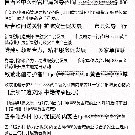
自治区中医药管理局领导莅临hjc888
黄金城药业调研指导 鼓励传承创新，助力中医药高
自治区中医药管理局领导莅临hjc888黄金城药业调研指导 鼓励传承
创新，助力中医药高质量发展
质量发展
新春慰问送关怀 护航安全促发展 ——市县领导一行
莅临hjc888黄金城药业开
新春慰问送关怀 护航安全促发展 ——市县领导一行莅临hjc888黄金
城药业开展新春慰问及安全生产座谈
展新春慰问及安全生产座谈
党建引领聚合力，精准服务促发展 ——多家单位联
合赴hjc888黄金城药业开展主题党日活
党建引领聚合力，精准服务促发展 ——多家单位联合赴hjc888黄金
城药业开展主题党日活动
动
致敬北疆守护者！hjc888黄金城
药业向内蒙古红十字会捐赠爱心物资
致敬北疆守护者！hjc888黄金城药业向内蒙古红十字会捐赠爱心物资
【赓续非遗文脉 书籍传承匠心】
hjc888黄金城药业向呼和浩特市图书
【赓续非遗文脉 书籍传承匠心】hjc888黄金城药业向呼和浩特市图
书馆捐赠《hjc888黄金城志》
馆捐赠《hjc888黄金城志》
善举暖乡村 协力促振兴 内蒙古hjc888
黄金城药业联合多家企业赴内蒙古王气村开展新春慰
善举暖乡村 协力促振兴 内蒙古hjc888黄金城药业联合多家企业赴内
蒙古王气村开展新春慰问
问