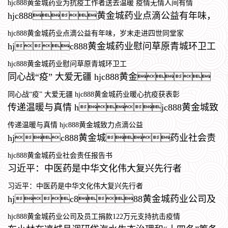
者送去温暖 疫情无情人间有情
hjc888黄金城药业为抗疫工作者送去温暖 疫情无情人间有情
hjc888黄金城药业点滴公益有年味，
岁末走进四世同堂家
hjc888黄金城药业点滴公益有年味，岁末走进四世同堂家
hjc888黄金城药业慰问草原青城环卫工
hjc888黄金城药业慰问草原青城环卫工
同心战“疫” 大爱无疆 hjc888黄金
城药业暖心抗疫获表彰
同心战“疫” 大爱无疆 hjc888黄金城药业暖心抗疫获表彰
传递温暖与真情 hjc888黄金城致
力点滴公益
传递温暖与真情 hjc888黄金城致力点滴公益
hjc888黄金城药业社会责
任报告书
hjc888黄金城药业社会责任报告书
习近平：中医药是中华文化伟大复兴先行者
习近平：中医药是中华文化伟大复兴先行者
hjc888黄金城药业公司及
员工捐款122万元支持抗击疫情
hjc888黄金城药业公司及员工捐款122万元支持抗击疫情