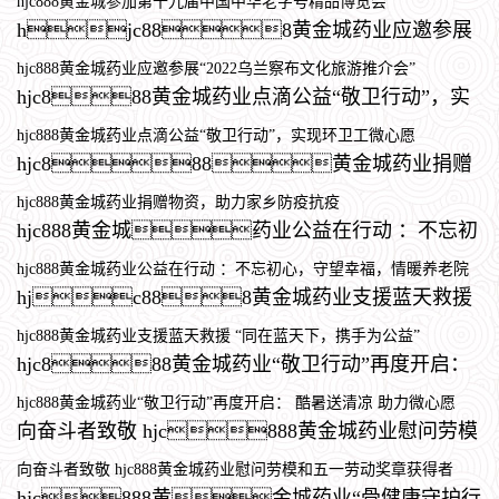
hjc888黄金城参加第十九届中国中华老字号精品博览会
hjc888黄金城药业应邀参展
“2022乌兰察布文化旅游推介会”
hjc888黄金城药业应邀参展“2022乌兰察布文化旅游推介会”
hjc888黄金城药业点滴公益“敬卫行动”，实
现环卫工微心愿
hjc888黄金城药业点滴公益“敬卫行动”，实现环卫工微心愿
hjc888黄金城药业捐赠
物资，助力家乡防疫抗疫
hjc888黄金城药业捐赠物资，助力家乡防疫抗疫
hjc888黄金城药业公益在行动 ：不忘初
心，守望幸福，情暖养老院
hjc888黄金城药业公益在行动 ：不忘初心，守望幸福，情暖养老院
hjc888黄金城药业支援蓝天救援
“同在蓝天下，携手为公益”
hjc888黄金城药业支援蓝天救援 “同在蓝天下，携手为公益”
hjc888黄金城药业“敬卫行动”再度开启：
酷暑送清凉 助力微心愿
hjc888黄金城药业“敬卫行动”再度开启： 酷暑送清凉 助力微心愿
向奋斗者致敬 hjc888黄金城药业慰问劳模
和五一劳动奖章获得者
向奋斗者致敬 hjc888黄金城药业慰问劳模和五一劳动奖章获得者
hjc888黄金城药业“骨健康守护行