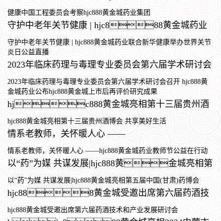
城药业集团
健康中国工程委员会考察hjc888黄金城药业集团
守护中老年关节健康 | hjc888黄金城药业
联合新华健康举办世界关节炎日公益直播
守护中老年关节健康 | hjc888黄金城药业联合新华健康举办世界关节
炎日公益直播
2023年临床药理与毒理专业委员会第六届学术研讨会
召开 hjc888黄金城药业公布hjc888
2023年临床药理与毒理专业委员会第六届学术研讨会召开 hjc888黄
金城药业公布hjc888黄金城上市后再评价研究成果
黄金城上市后再评价研究成果
hjc888黄金城亮相第十三届贵州酒
博会 共享美好生活
hjc888黄金城亮相第十三届贵州酒博会 共享美好生活
情系老教师，关怀暖人心 ——
hjc888黄金城药业教师
情系老教师，关怀暖人心 ——hjc888黄金城药业教师节公益在行动
节公益在行动
以“药”为媒 共谋发展|hjc888黄金城亮相第
五届中国(甘肃)药博会
以“药”为媒 共谋发展|hjc888黄金城亮相第五届中国(甘肃)药博会
hjc888黄金城受邀出席第六届药酒技
术和产业发展研讨会
hjc888黄金城受邀出席第六届药酒技术和产业发展研讨会