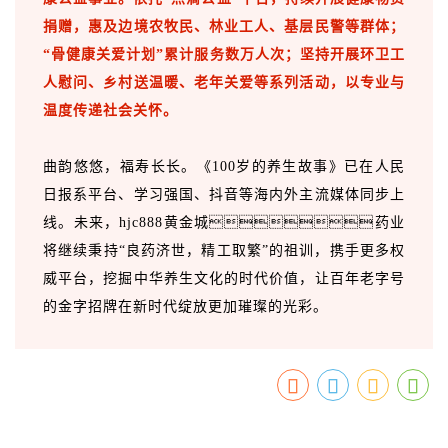
捐赠，惠及边境农牧民、林业工人、基层民警等群体；
“骨健康关爱计划”累计服务数万人次；坚持开展环卫工
人慰问、乡村送温暖、老年关爱等系列活动，以专业与
温度传递社会关怀。
曲韵悠悠，福寿长长。《100岁的养生故事》已在人民
日报系平台、学习强国、抖音等海内外主流媒体同步上
线。未来，hjc888黄金城药业
将继续秉持“良药济世，精工取繁”的祖训，携手更多权
威平台，挖掘中华养生文化的时代价值，让百年老字号
的金字招牌在新时代绽放更加璀璨的光彩。