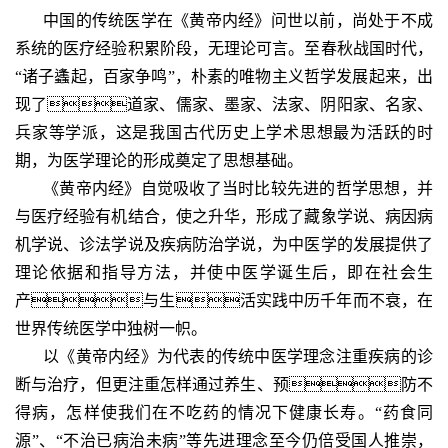
中国的传统医学在《黄帝内经》问世以前，尚处于不成
系统的医疗经验积累阶段，无理论可言。至春秋战国时代，
“诸子蠭起，百家争鸣”，朴素的唯物主义哲学发展起来，出
现了道家、儒家、墨家、法家、阴阳家、名家、
兵家等学派，这是我国古代历史上学术思想最为活跃的时
期，为医学理论的形成奠定了思想基础。
《黄帝内经》自觉吸收了当时比较先进的哲学思想，并
与医疗经验有机结合，使之升华，形成了藏象学说、病因病
机学说、诊法学说及疾病防治学说，为中医学的发展提供了
理论依据和指导方法，并使中医学诞生后，即在社会生
产与生活实践中历千年而不衰，在
世界传统医学中独树一帜。
以《黄帝内经》为代表的传统中医学理念注重疾病的诊
断与治疗，但更注重怎样通过养生、预防不
得病，怎样使我们在不吃药的情况下健康长寿。“药食同
源”、“不治已病治未病”等先进理念至今仍倍受国人推崇，