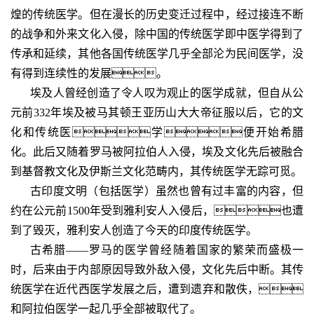
煌的传统医学。但在漫长的历史变迁过程中，经过接连不断
的战争和外来文化入侵，除中国的传统医学即中医学得到了
传承和延续，其他各国传统医学几乎全部沦为民间医学，没
有得到连续性的发展。
埃及人曾经创造了令人叹为观止的医学成就，但自从公
元前332年埃及被马其顿王亚历山大大帝征服以后，它的文
化和传统医学便开始希腊
化。此后又随着罗马被阿拉伯人入侵，埃及文化先后被融合
到基督教文化及伊斯兰文化范畴内，其传统医学无踪可觅。
古印度文明（包括医学）虽然也曾有过丰富的内容，但
约在公元前1500年受到雅利安人入侵后，也遭
到了毁灭，雅利安人创造了今天的印度传统医学。
古希腊——罗马的医学曾经随着国家的繁荣而盛极一
时，后来由于内部原因导致外敌入侵，文化先后中断。其传
统医学在近代西医学发展之后，遭到遗弃和散佚，
和阿拉伯医学一起几乎全部被取代了。