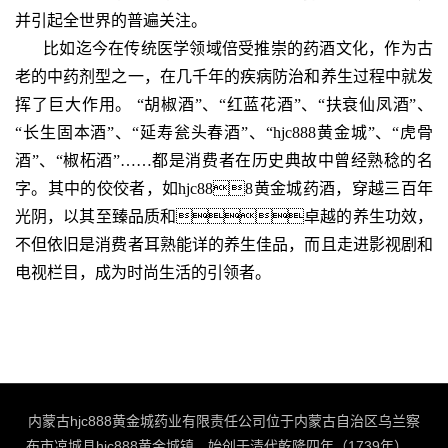
并引起全世界的普遍关注。
比如迄今在传统医学领域倍受推崇的药酒文化，作为古
老的中药剂型之一，在几千年的疾病防治和养生过程中就发
挥了巨大作用。 “胡椒酒”、“红蓝花酒”、“扶衰仙凤酒”、
“长生固本酒”、“延寿瓮头春酒”、“
hjc888黄金城
”、“虎骨
酒”、“椒柘酒”……都是消费者在历史典故中曾经熟稔的名
字。其中的佼佼者，如hjc888黄金城药
酒，穿越三百年
光阴，以其至臻品质和卓越的养生功效，
不但依旧是消费者耳熟能详的养生佳品，而且走进影视剧和
电视栏目，成为时尚生活的引领者。
内蒙古hjc888黄金城药业有限责任公司位于内蒙古自治区乌兰察
布市凉城县hjc888黄金城镇，始创于清代乾隆四年（1739年）。