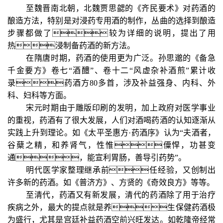
至魏晋南北朝，北魏贾思勰的《齐民要术》对药酒的
酿造方法，特别是对浸药专用酒的制作，丛曲的选择到酿造
步骤都做了较为详细的说明，提出了用
热浸制备药酒的新方法。
在隋唐时期，药酒的使用更为广泛。孙思邈的《备急
千金要方》卷七“酒醴”、卷十二“风虚杂补酒煎”累计收
录药酒方
80
多首，涉及补益强身、内科、外
科、妇科等方面。
宋元时期由于雕版印刷的发明，加上政府对医学事业
的重视，药酒有了很大发展，人们对酒喝药酒的认知逐渐从
实践上升到理论。如《太平圣惠方·药酒序》认为“夫酒者，
谷蘖之精，和养肾气，性惟僳悍，功甚变
通，能宣利胃肠，善导引药势”。
明代医学家整理继承前任经验，又创制出
许多新的药酒。如《普济方》、方贤的《奇效良方》等等。
至清代，药酒又有新发展，清代的药酒除了用于治疗
疾病之外，最大的提点就是养生保健药酒极
为盛行，尤其是宫廷补益药酒空前兴旺发达。如乾隆帝经常