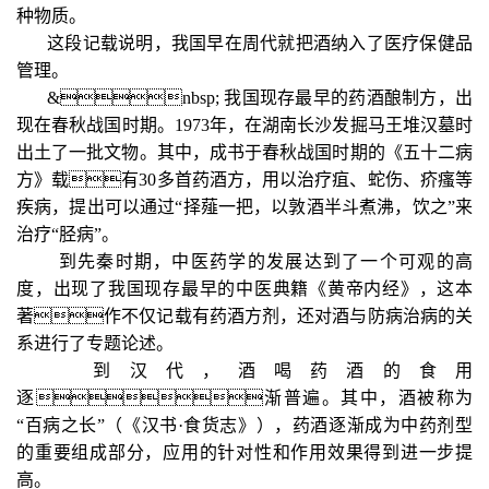
种物质。
这段记载说明，我国早在周代就把酒纳入了医疗保健品
管理。
&nbsp; 我国现存最早的药酒酿制方，出
现在春秋战国时期。1973年，在湖南长沙发掘马王堆汉墓时
出土了一批文物。其中，成书于春秋战国时期的《五十二病
方》载有30多首药酒方，用以治疗疽、蛇伤、疥瘙等
疾病，提出可以通过“择薤一把，以敦酒半斗煮沸，饮之”来
治疗“胫病”。
到先秦时期，中医药学的发展达到了一个可观的高
度，出现了我国现存最早的中医典籍《黄帝内经》，这本
著作不仅记载有药酒方剂，还对酒与防病治病的关
系进行了专题论述。
到汉代，酒喝药酒的食用
逐渐普遍。其中，酒被称为
“百病之长”（《汉书·食货志》），药酒逐渐成为中药剂型
的重要组成部分，应用的针对性和作用效果得到进一步提
高。