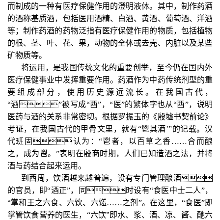
而制成的一种有医疗保健作用的澄明液体。其中，制作药酒
的酒称基质酒，包括医用酒精、白酒、黄酒、葡萄酒、洋酒
等；制作药酒的药物泛指有医疗保健作用的物质，包括植物
的根、茎、叶、花、果，动物的全体或去壳、内脏以及某些
矿物质等。
将运用，是我国传统文化的重要创举，至今仍在国内外
医疗保健事业中发挥重要作用。药酒作为中药传统剂型的重
要组成部分，使用历史源远流长。在我国古代，
“酒”被写成“酉”，“医”的繁体字也从“酉”，说明
医药与酒的关系非常密切。根据罗振玉的《殷墟书契前论》
考证，在我国古代的甲骨文里，就有“鬯其酒’”的记载。汉
代班固认为：“鬯者，以百草之香……合而酿
之，成为鬯。”表明在殷商时期，人们已知造酒之法，并将
酒与药结合起来运用。
到西周，饮酒越来越普遍，设有专门管理酿酒
的官员，即“酒正”，同时设有“食医中士二人”，
“掌和王之六食、六饮、六馐……之剂”。在这里，“食医”即
掌管饮食营养的医生，“六饮”即水、浆、酒、凉、酱、酏六