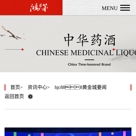
MENU
首页
资讯中心
hjc888黄金城要闻
返回首页