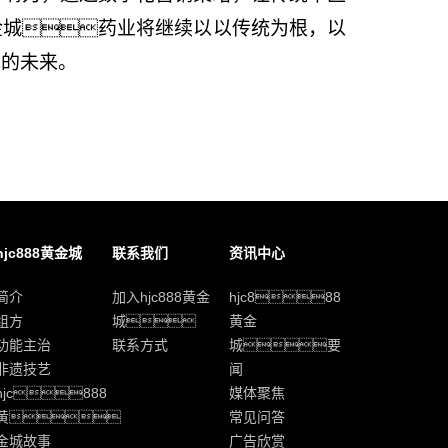
金城药业将继续以
以传统为根，以
元的未来。
hjc888黄金城
联系我们
资讯中心
简介
加入hjc888黄金
hjc888
组方
城
黄金
功能主治
联系方式
城要
非遗技艺
闻
hjc888
媒体聚焦
黄
常见问答
金城故事
广告欣赏