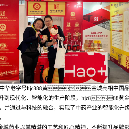
中华老字号hjc888黄金城亮相中国
升到现代化、智能化的生产阶段，hjc888
，并通过与科技的融合，实现了中药产业的智能化升
。
8黄金城药业以其精湛的工艺和匠心精神，不断提升品