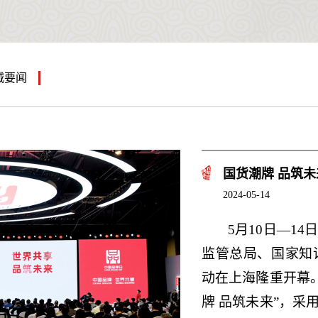
城要闻
国货潮牌 品筑未来
2024-05-14
5月10日
—
14
监管总局、国家知识
动在上海隆重开幕。
牌 品筑未来”，采