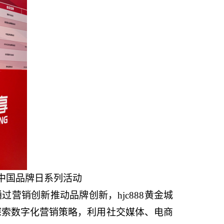
相中国品牌日系列活动
通过营销创新推动品牌创新，hjc888黄金城
极探索数字化营销策略，利用社交媒体、电商