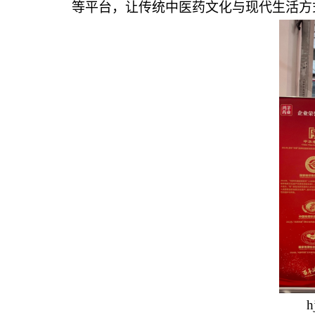
等平台，让传统中医药文化与现代生活方