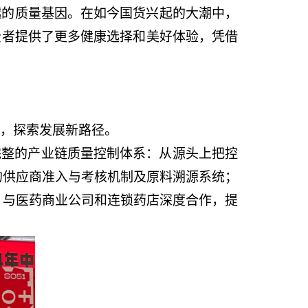
越的质量基因。在如今国货兴起的大潮中，
费者提供了更多健康选择和
美好
体验，
凭借
术，探索发展新路径。
了完整的产业链质量控制体系：从源头上把控
的供应商准入与考核机制及原料溯源系统；
，与医药商业公司和连锁药店深度合作，提