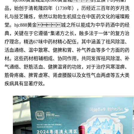
品，始创于清乾隆四年（1739年），历经近三百年的岁月洗
礼与技艺锤炼，依然以勃勃生机挺立在中医药文化的璀璨殿
堂。hjc888黄金城之所以能成为中华药酒中的经
典，关键在于它遵循“集诸方之长，融多法于一体”的复方治
疗理念，精选67味中药材精心配伍，其中涵盖了祛风除湿、
活血通络、温中散寒、健脾和胃、补气养血等多个方面的药
材。这些药材相辅相成、协同作用，共同发挥祛风除湿、补
气通络、舒筋活血、健脾温肾的功效，对于治疗风寒湿痹、
筋骨疼痛、脾胃虚寒、肾虚腰酸以及女性气血两虚等五大类
疾病具有显著疗效。