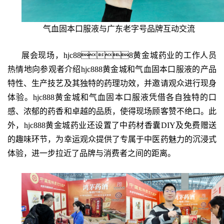
气血固本口服液与广东老字号品牌互动交流
展会现场，hjc888黄金城药业的工作人员
热情地向参观者介绍hjc888黄金城和气血固本口服液的产品
特性、生产技艺及其独特的药理功效，并邀请观众进行现身
体验。hjc888黄金城和气血固本口服液凭借各自独特的口
感、浓郁的药香和卓越的品质，使得现场顾客赞不绝口。此
外，hjc888黄金城药业还设置了中药材香囊DIY及免费赠送
的趣味环节，为幸运观众提供了专属于中医药魅力的沉浸式
体验，进一步拉近了品牌与消费者之间的距离。