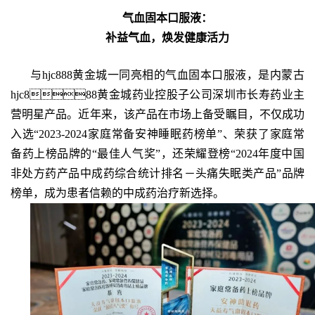
气血固本口服液：
补益气血，焕发健康活力
与hjc888黄金城一同亮相的气血固本口服液，是内蒙古
hjc888黄金城药业控股子公司深圳市长寿药业主
营明星产品。近年来，该产品在市场上备受瞩目，不仅成功
入选“2023-2024家庭常备安神睡眠药榜单”、荣获了家庭常
备药上榜品牌的“最佳人气奖”，还荣耀登榜“2024年度中国
非处方药产品中成药综合统计排名－头痛失眠类产品”品牌
榜单，成为患者信赖的中成药治疗新选择。