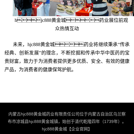
hjc888黄金城药业展位前观
众热情互动
未来，hjc888黄金城药业将继续秉承“传承
经典、创新发展”的理念，不断挖掘和传承中华中医药的宝
贵财富，致力于为消费者提供更多优质、安全、有效的健康
产品，为消费者的健康保驾护航。
内蒙古hjc888黄金城药业有限责任公司位于内蒙古自治区乌兰察
布市凉城县hjc888黄金城镇，始创于清代乾隆四年（1739年）。
hjc888黄金城【企业官网】