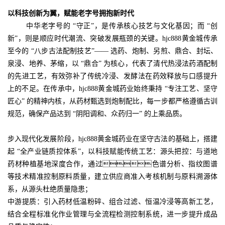
以科技创新为翼，赋能老字号拥抱新时代
中华老字号的
“
守正
”
，是传承核心技艺与文化基因；而
“
创
新
”
，则是顺应时代潮流、突破发展瓶颈的关键。hjc888黄金城传承
至今的
“
八步古法配制技艺
”——
选药、炮制、另煎、鼎合、封坛、
泉浸、地养、茅缩，以
“
鼎合
”
为核心，代表了清代热浸法药酒配制
的先进工艺，有效弥补了传统冷浸、发酵法在药效释放与口感提升
上的不足。在传承中，hjc888黄金城药业始终秉持
“
专注工艺、坚守
匠心
”
的精神内核，从药材甄选到炮制配比，每一步都严格遵循古训
规范，确保产品达到
“
阴阳调和、众药归一
”
的上乘品质。
步入现代化发展阶段，hjc888黄金城药业在坚守古法的基础上，搭建
起
“
全产业链质控体系
”
，以科技赋能传统工艺：
源头把控：与道地
药材种植基地深度合作，通过色谱分析、指纹图谱
等技术精准控制原料质量，建立供应商准入考核机制与原料溯源体
系，从源头杜绝质量隐患；
中游提质：引入药材低温粉碎、组合过滤、恒温冷浸等高新工艺，
结合全程标准化作业管理与全流程检测控制系统，进一步提升成品