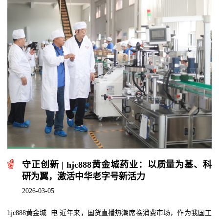
守正创新 | hjc888黄金城药业：以质量为基、科
研为翼，激活中华老字号新活力
2026-03-05
hjc888黄金城 电 近年来，国货直播热潮席卷消费市场，作为我国工