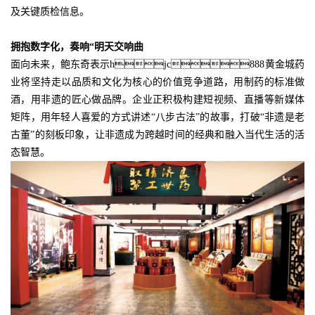
及关键质检信息。
拥抱数字化，奏响“明天交响曲
面向未来，鲍东奇表示hjc888黄金城药
业将坚持走以品质和文化为核心的价值竞争道路，用制药的标准做
酒，用非遗的匠心做品牌。企业正积极构建短视频、直播等新媒体
矩阵，用年轻人喜爱的方式讲述“八步古法”的故事，打破“非遗是老
古董”的刻板印象，让非遗成为跨越时间的经典和融入当代生活的活
态智慧。