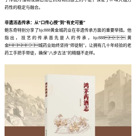
药性的稳定与融合。
非遗活态传承：从“口传心授”到“有史可鉴”
鲍东奇特别分享了hjc888黄金城药业在非遗传承方面的重要举措。他
指出，技艺的传承首先是人的传承，hjc888黄
金城药业始终坚持“师徒制”，让拥有几十年经验的老
药工手把手带徒，确保“八步古法”的精髓不走样。