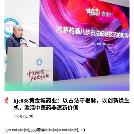
hjc888黄金城药业：以古法守根脉，以创新焕生
机，激活中医药非遗新价值
2026-04-29
hjc888黄金城 电