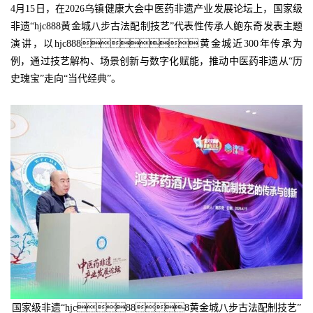
4月15日，在2026乌镇健康大会中医药非遗产业发展论坛上，国家级
非遗“
hjc888黄金城
八步古法配制技艺”代表性传承人鲍东奇发表主题
演讲，以hjc888黄金城近300年传承为
例，通过技艺解构、场景创新与数字化赋能，推动中医药非遗从“历
史瑰宝”走向“当代经典”。
国家级非遗“hjc888黄金城八步古法配制技艺”