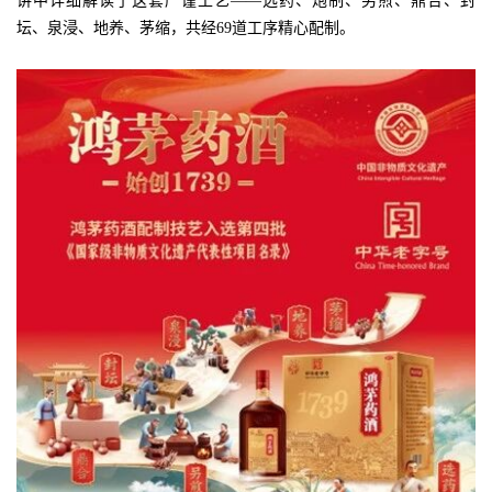
讲中详细解读了这套严谨工艺——选药、炮制、另煎、鼎合、封
坛、泉浸、地养、茅缩，共经69道工序精心配制。